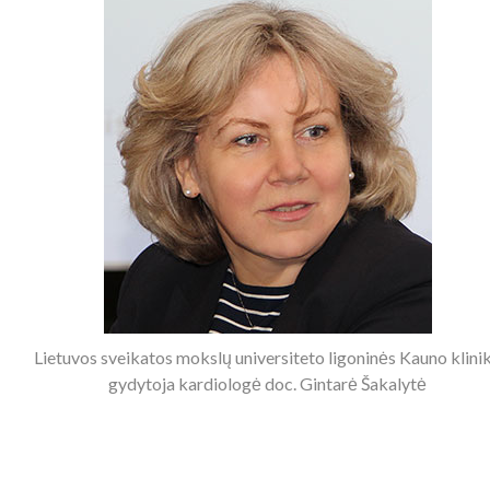
Lietuvos sveikatos mokslų universiteto ligoninės Kauno klini
gydytoja kardiologė doc. Gintarė Šakalytė